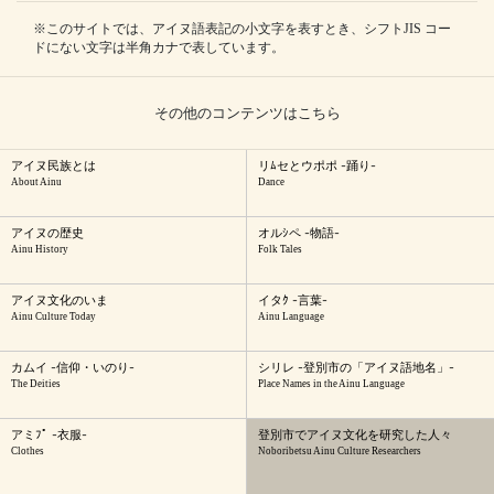
※このサイトでは、アイヌ語表記の小文字を表すとき、シフトJIS コー
ドにない文字は半角カナで表しています。
その他のコンテンツはこちら
アイヌ民族とは
リﾑセとウポポ -踊り-
About Ainu
Dance
アイヌの歴史
オルｼペ -物語-
Ainu History
Folk Tales
アイヌ文化のいま
イタｸ -言葉-
Ainu Culture Today
Ainu Language
カムイ -信仰・いのり-
シリレ -登別市の「アイヌ語地名」-
The Deities
Place Names in the Ainu Language
アミﾌﾟ -衣服-
登別市でアイヌ文化を研究した人々
Clothes
Noboribetsu Ainu Culture Researchers