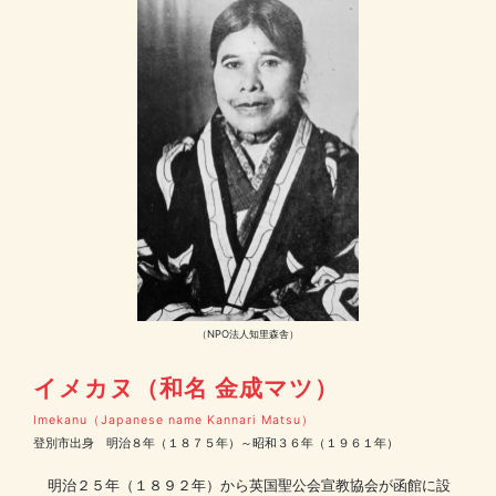
（NPO法人知里森舎）
イメカヌ（和名 金成マツ）
Imekanu（Japanese name Kannari Matsu）
登別市出身 明治８年（１８７５年）～昭和３６年（１９６１年）
明治２５年（１８９２年）から英国聖公会宣教協会が函館に設