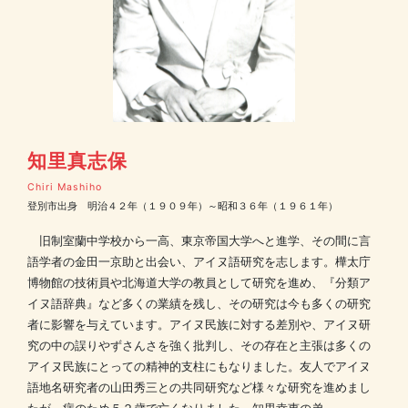
知里真志保
Chiri Mashiho
登別市出身 明治４２年（１９０９年）～昭和３６年（１９６１年）
旧制室蘭中学校から一高、東京帝国大学へと進学、その間に言
語学者の金田一京助と出会い、アイヌ語研究を志します。樺太庁
博物館の技術員や北海道大学の教員として研究を進め、『分類ア
イヌ語辞典』など多くの業績を残し、その研究は今も多くの研究
者に影響を与えています。アイヌ民族に対する差別や、アイヌ研
究の中の誤りやずさんさを強く批判し、その存在と主張は多くの
アイヌ民族にとっての精神的支柱にもなりました。友人でアイヌ
語地名研究者の山田秀三との共同研究など様々な研究を進めまし