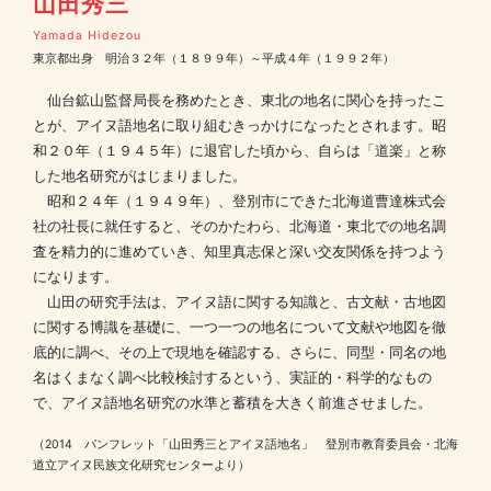
山田秀三
Yamada Hidezou
東京都出身 明治３２年（１８９９年）～平成４年（１９９２年）
仙台鉱山監督局長を務めたとき、東北の地名に関心を持ったこ
とが、アイヌ語地名に取り組むきっかけになったとされます。昭
和２０年（１９４５年）に退官した頃から、自らは「道楽」と称
した地名研究がはじまりました。
昭和２４年（１９４９年）、登別市にできた北海道曹達株式会
社の社長に就任すると、そのかたわら、北海道・東北での地名調
査を精力的に進めていき、知里真志保と深い交友関係を持つよう
になります。
山田の研究手法は、アイヌ語に関する知識と、古文献・古地図
に関する博識を基礎に、一つ一つの地名について文献や地図を徹
底的に調べ、その上で現地を確認する、さらに、同型・同名の地
名はくまなく調べ比較検討するという、実証的・科学的なもの
で、アイヌ語地名研究の水準と蓄積を大きく前進させました。
（2014 パンフレット「山田秀三とアイヌ語地名」 登別市教育委員会・北海
道立アイヌ民族文化研究センターより）