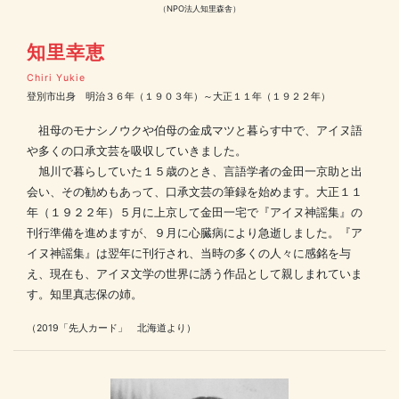
（NPO法人知里森舎）
知里幸恵
Chiri Yukie
登別市出身 明治３６年（１９０３年）～大正１１年（１９２２年）
祖母のモナシノウクや伯母の金成マツと暮らす中で、アイヌ語
や多くの口承文芸を吸収していきました。
旭川で暮らしていた１５歳のとき、言語学者の金田一京助と出
会い、その勧めもあって、口承文芸の筆録を始めます。大正１１
年（１９２２年）５月に上京して金田一宅で『アイヌ神謡集』の
刊行準備を進めますが、９月に心臓病により急逝しました。『ア
イヌ神謡集』は翌年に刊行され、当時の多くの人々に感銘を与
え、現在も、アイヌ文学の世界に誘う作品として親しまれていま
す。知里真志保の姉。
（2019「先人カード」 北海道より）