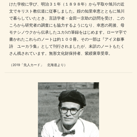
けた学校に学び、明治３１年（１８９８年）から平取や旭川の近
文でキリスト教伝道に従事しました。姪の知里幸恵とともに旭川
で暮らしていたとき、言語学者・金田一京助の訪問を受け、この
ころから研究者の調査にも協力するようになり、幸恵の死後、母
モナシノウクから伝承したユカﾗの筆録をはじめます。ローマ字で
書かれたこれらのノートは約１００冊。その一部は『アイヌ叙事
詩 ユーカラ集』として刊行されましたが、未訳のノートもたく
さん残されています。無形文化財保持者、紫綬褒章受章。
（2019「先人カード」 北海道より）