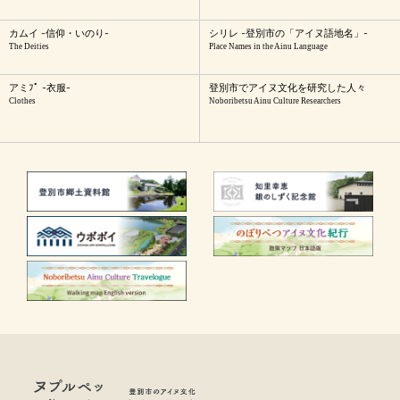
カムイ -信仰・いのり-
シリレ -登別市の「アイヌ語地名」-
The Deities
Place Names in the Ainu Language
アミﾌﾟ -衣服-
登別市でアイヌ文化を研究した人々
Clothes
Noboribetsu Ainu Culture Researchers